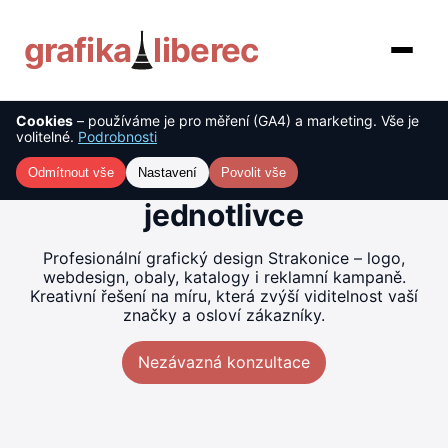
grafika
liberec
Cookies
– používáme je pro měření (GA4) a marketing. Vše je
O nás
Tvorba grafiky Strakonice –
volitelné.
Podrobnosti
kreativní řešení pro firmy i
Služby
Odmítnout vše
Nastavení
Povolit vše
jednotlivce
Ceník
Profesionální grafický design Strakonice – logo,
Reference
webdesign, obaly, katalogy i reklamní kampaně.
Kreativní řešení na míru, která zvýší viditelnost vaší
značky a osloví zákazníky.
Blog
Nezávazná konzultace
Kontakt