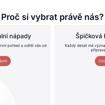
Proč si vybrat právě nás?
nální nápady
Špičková 
vní pohled a odliší vás od
Každý detail má význa
připrave
ávrh
Chc