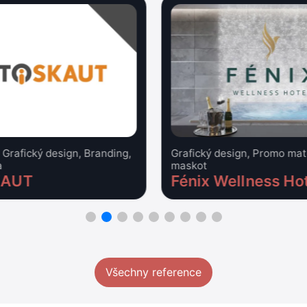
 Grafický design, Branding,
Grafický design, Promo mat
a
maskot
KAUT
Fénix Wellness Ho
Všechny reference