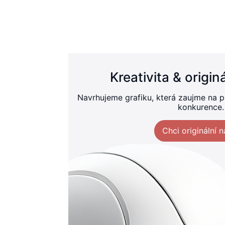
Kreativita & origi
Navrhujeme grafiku, která zaujme na pr
konkurence.
Chci originální n