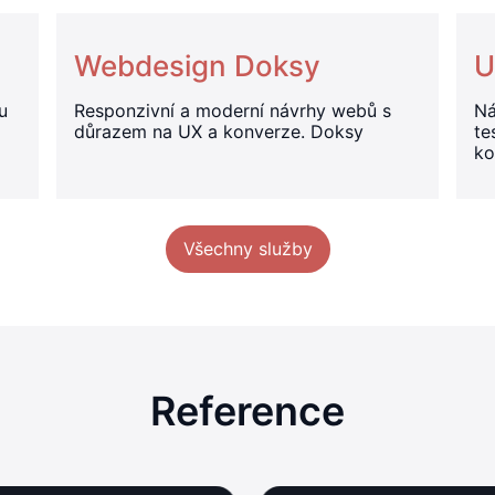
Webdesign Doksy
U
u
Responzivní a moderní návrhy webů s
Ná
důrazem na UX a konverze. Doksy
te
ko
Všechny služby
Reference