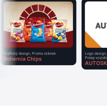
Grafický design, Promo stánek
Logo design,
Polep vozidl
Bohemia Chips
AUTOS