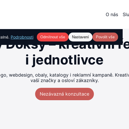
O nás
Sl
telné.
Podrobnosti
Odmítnout vše
Nastavení
Povolit vše
 Doksy – kreativní ř
i jednotlivce
go, webdesign, obaly, katalogy i reklamní kampaně. Kreativn
vaší značky a osloví zákazníky.
Nezávazná konzultace