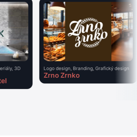
eriály, 3D
Logo design, Branding, Grafický design
Zrno Zrnko
tel