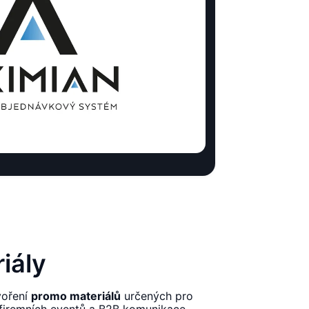
iály
voření
promo materiálů
určených pro
 firemních eventů a B2B komunikace.