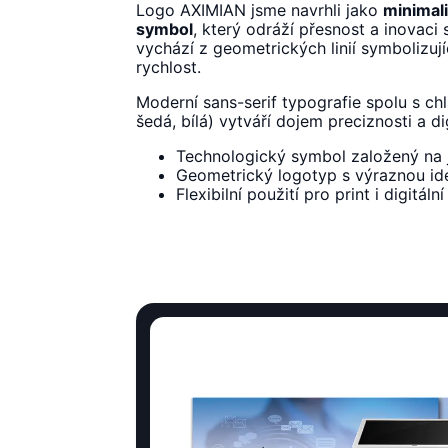
Logo AXIMIAN jsme navrhli jako
minimali
symbol
, který odráží přesnost a inovaci
vychází z geometrických linií symbolizujíc
rychlost.
Moderní sans-serif typografie spolu s ch
šedá, bílá) vytváří dojem preciznosti a di
Technologický symbol založený na 
Geometrický logotyp s výraznou id
Flexibilní použití pro print i digitáln