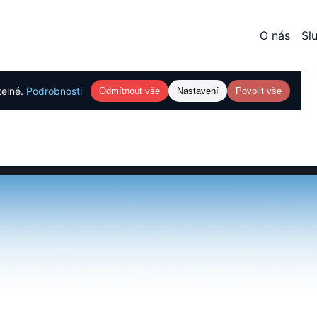
O nás
Sl
telné.
Podrobnosti
Odmítnout vše
Nastavení
Povolit vše