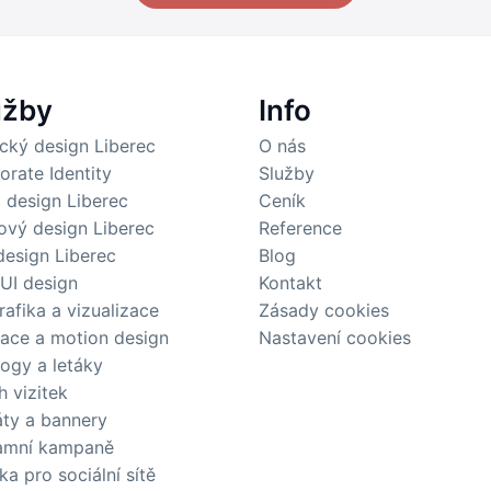
užby
Info
ický design Liberec
O nás
orate Identity
Služby
 design Liberec
Ceník
ový design Liberec
Reference
esign Liberec
Blog
 UI design
Kontakt
rafika a vizualizace
Zásady cookies
ace a motion design
Nastavení cookies
logy a letáky
h vizitek
áty a bannery
amní kampaně
ka pro sociální sítě