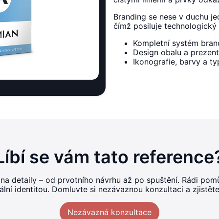
Branding se nese v duchu je
čímž posiluje technologický
Kompletní systém bran
Design obalu a prezen
Ikonografie, barvy a t
Líbí se vám tato reference
 na detaily – od prvotního návrhu až po spuštění. Rádi p
ní identitou. Domluvte si nezávaznou konzultaci a zjistět
Nezávazná konzultace