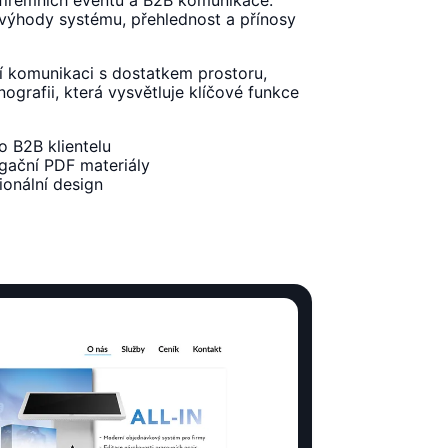
é výhody systému, přehlednost a přínosy
ní komunikaci s dostatkem prostoru,
nografii, která vysvětluje klíčové funkce
 B2B klientelu
agační PDF materiály
ionální design