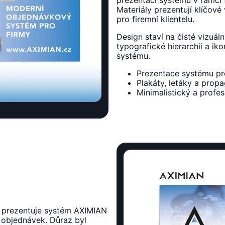
Materiály prezentují klíčov
pro firemní klientelu.
Design staví na čisté vizuál
typografické hierarchii a iko
systému.
Prezentace systému pro
Plakáty, letáky a prop
Minimalistický a profes
ý prezentuje systém AXIMIAN
h objednávek. Důraz byl