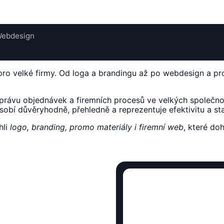
 Webdesign
pro velké firmy. Od loga a brandingu až po webdesign a p
právu objednávek a firemních procesů ve velkých společnos
obí důvěryhodně, přehledně a reprezentuje efektivitu a sta
hli
logo, branding, promo materiály i firemní web
, které do