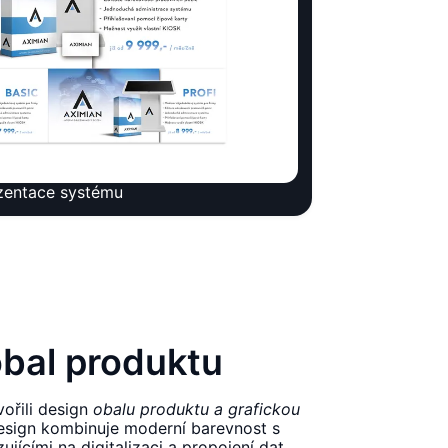
zentace systému
obal produktu
ořili design
obalu produktu a grafickou
sign kombinuje moderní barevnost s
ujícími na digitalizaci a propojení dat.