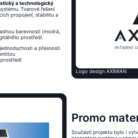
stický a technologický
 systému. Tvarové řešení
ích propojení, stabilitu a
ladnou barevností (modrá,
gitálního prostředí.
jednoduchosti a přesnosti
entitou
í prostředí
Logo design AXIMIAN
Promo mater
Součástí projektu bylo i vyt
prezentaci systému v rámci