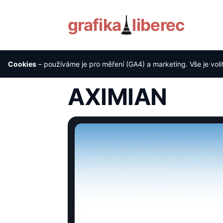
grafika
liberec
Cookies
– používáme je pro měření (GA4) a marketing. Vše je voli
Úvod
›
Reference
›
AXIMIAN
AXIMIAN