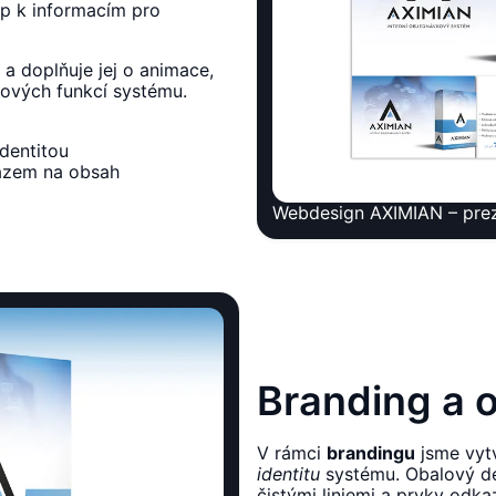
up k informacím pro
 a doplňuje jej o animace,
íčových funkcí systému.
identitou
razem na obsah
Webdesign AXIMIAN – pre
Branding a 
V rámci
brandingu
jsme vytv
identitu
systému. Obalový de
čistými liniemi a prvky odkaz