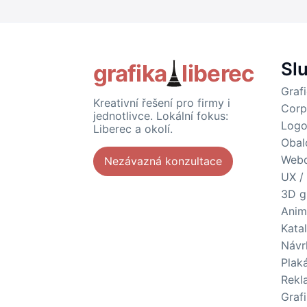
Sl
grafika
liberec
Graf
Kreativní řešení pro firmy i
Corp
jednotlivce. Lokální fokus:
Logo
Liberec a okolí.
Obal
Webd
Nezávazná konzultace
UX /
3D g
Anim
Kata
Návr
Plak
Rekl
Grafi