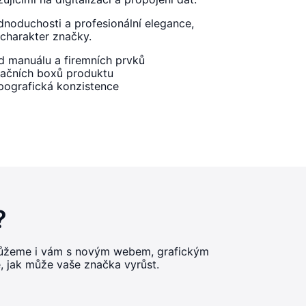
dnoduchosti a profesionální elegance,
 charakter značky.
d manuálu a firemních prvků
tačních boxů produktu
ypografická konzistence
?
omůžeme i vám s novým webem, grafickým
e, jak může vaše značka vyrůst.