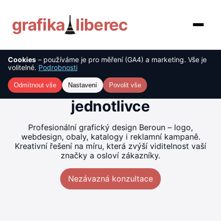
grafika
liberec
Cookies
– používáme je pro měření (GA4) a marketing. Vše je
O nás
Tvorba grafiky Beroun –
volitelné.
Podrobnosti
kreativní řešení pro firmy i
Služby
Odmítnout vše
Nastavení
Povolit vše
jednotlivce
Ceník
Profesionální grafický design Beroun – logo,
Reference
webdesign, obaly, katalogy i reklamní kampaně.
Kreativní řešení na míru, která zvýší viditelnost vaší
značky a osloví zákazníky.
Blog
Nezávazná konzultace
Kontakt