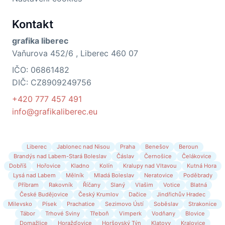
Kontakt
grafika liberec
Vaňurova 452/6 , Liberec 460 07
IČO: 06861482
DIČ: CZ8909249756
+420 777 457 491
info@grafikaliberec.eu
Liberec
Jablonec nad Nisou
Praha
Benešov
Beroun
Brandýs nad Labem-Stará Boleslav
Čáslav
Černošice
Čelákovice
Dobříš
Hořovice
Kladno
Kolín
Kralupy nad Vltavou
Kutná Hora
Lysá nad Labem
Mělník
Mladá Boleslav
Neratovice
Poděbrady
Příbram
Rakovník
Říčany
Slaný
Vlašim
Votice
Blatná
České Budějovice
Český Krumlov
Dačice
Jindřichův Hradec
Milevsko
Písek
Prachatice
Sezimovo Ústí
Soběslav
Strakonice
Tábor
Trhové Sviny
Třeboň
Vimperk
Vodňany
Blovice
Domažlice
Horažďovice
Horšovský Týn
Klatovy
Kralovice