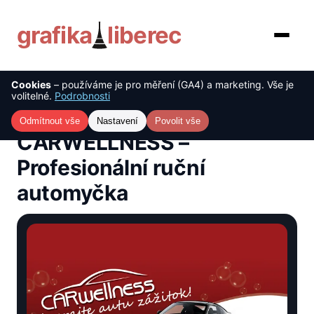
grafika
liberec
Cookies
– používáme je pro měření (GA4) a marketing. Vše je
O nás
volitelné.
Podrobnosti
Úvod
›
Reference
›
CARWELLNESS – Profesionální ruční
automyčka
Služby
Odmítnout vše
Nastavení
Povolit vše
CARWELLNESS –
Ceník
Profesionální ruční
automyčka
Reference
Blog
Kontakt