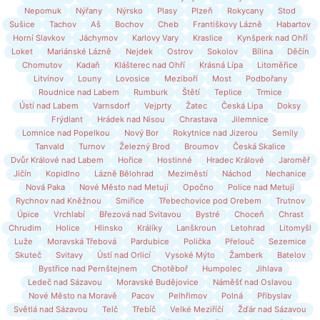
Nepomuk
Nýřany
Nýrsko
Plasy
Plzeň
Rokycany
Stod
Sušice
Tachov
Aš
Bochov
Cheb
Františkovy Lázně
Habartov
Horní Slavkov
Jáchymov
Karlovy Vary
Kraslice
Kynšperk nad Ohří
Loket
Mariánské Lázně
Nejdek
Ostrov
Sokolov
Bílina
Děčín
Chomutov
Kadaň
Klášterec nad Ohří
Krásná Lípa
Litoměřice
Litvínov
Louny
Lovosice
Meziboří
Most
Podbořany
Roudnice nad Labem
Rumburk
Štětí
Teplice
Trmice
Ústí nad Labem
Varnsdorf
Vejprty
Žatec
Česká Lípa
Doksy
Frýdlant
Hrádek nad Nisou
Chrastava
Jilemnice
Lomnice nad Popelkou
Nový Bor
Rokytnice nad Jizerou
Semily
Tanvald
Turnov
Železný Brod
Broumov
Česká Skalice
Dvůr Králové nad Labem
Hořice
Hostinné
Hradec Králové
Jaroměř
Jičín
Kopidlno
Lázně Bělohrad
Meziměstí
Náchod
Nechanice
Nová Paka
Nové Město nad Metují
Opočno
Police nad Metují
Rychnov nad Kněžnou
Smiřice
Třebechovice pod Orebem
Trutnov
Úpice
Vrchlabí
Březová nad Svitavou
Bystré
Choceň
Chrast
Chrudim
Holice
Hlinsko
Králíky
Lanškroun
Letohrad
Litomyšl
Luže
Moravská Třebová
Pardubice
Polička
Přelouč
Sezemice
Skuteč
Svitavy
Ústí nad Orlicí
Vysoké Mýto
Žamberk
Batelov
Bystřice nad Pernštejnem
Chotěboř
Humpolec
Jihlava
Ledeč nad Sázavou
Moravské Budějovice
Náměšť nad Oslavou
Nové Město na Moravě
Pacov
Pelhřimov
Polná
Přibyslav
Světlá nad Sázavou
Telč
Třebíč
Velké Meziříčí
Žďár nad Sázavou