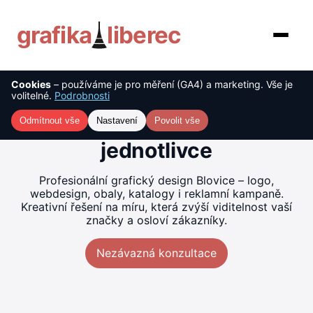
grafika
liberec
Cookies
– používáme je pro měření (GA4) a marketing. Vše je
O nás
Tvorba grafiky Blovice –
volitelné.
Podrobnosti
kreativní řešení pro firmy i
Služby
Odmítnout vše
Nastavení
Povolit vše
jednotlivce
Ceník
Profesionální grafický design Blovice – logo,
Reference
webdesign, obaly, katalogy i reklamní kampaně.
Kreativní řešení na míru, která zvýší viditelnost vaší
značky a osloví zákazníky.
Blog
Nezávazná konzultace
Kontakt