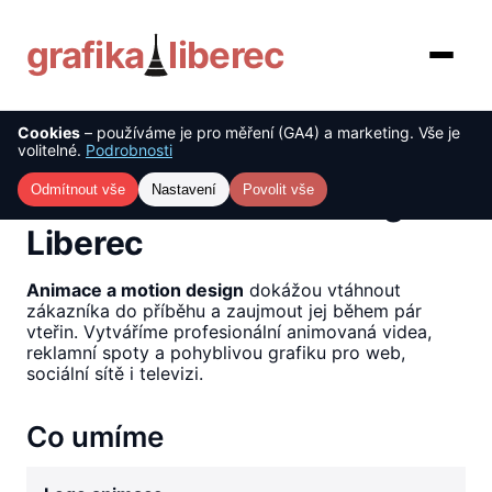
grafika
liberec
Cookies
– používáme je pro měření (GA4) a marketing. Vše je
O nás
volitelné.
Podrobnosti
Úvod
›
Služby
›
Animace a motion design Liberec
Služby
Odmítnout vše
Nastavení
Povolit vše
Animace a motion design
Liberec
Ceník
Animace a motion design
dokážou vtáhnout
Reference
zákazníka do příběhu a zaujmout jej během pár
vteřin. Vytváříme profesionální animovaná videa,
Blog
reklamní spoty a pohyblivou grafiku pro web,
sociální sítě i televizi.
Kontakt
Co umíme