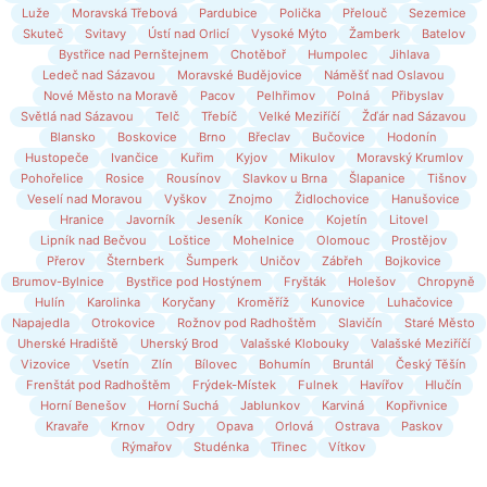
Luže
Moravská Třebová
Pardubice
Polička
Přelouč
Sezemice
Skuteč
Svitavy
Ústí nad Orlicí
Vysoké Mýto
Žamberk
Batelov
Bystřice nad Pernštejnem
Chotěboř
Humpolec
Jihlava
Ledeč nad Sázavou
Moravské Budějovice
Náměšť nad Oslavou
Nové Město na Moravě
Pacov
Pelhřimov
Polná
Přibyslav
Světlá nad Sázavou
Telč
Třebíč
Velké Meziříčí
Žďár nad Sázavou
Blansko
Boskovice
Brno
Břeclav
Bučovice
Hodonín
Hustopeče
Ivančice
Kuřim
Kyjov
Mikulov
Moravský Krumlov
Pohořelice
Rosice
Rousínov
Slavkov u Brna
Šlapanice
Tišnov
Veselí nad Moravou
Vyškov
Znojmo
Židlochovice
Hanušovice
Hranice
Javorník
Jeseník
Konice
Kojetín
Litovel
Lipník nad Bečvou
Loštice
Mohelnice
Olomouc
Prostějov
Přerov
Šternberk
Šumperk
Uničov
Zábřeh
Bojkovice
Brumov-Bylnice
Bystřice pod Hostýnem
Fryšták
Holešov
Chropyně
Hulín
Karolinka
Koryčany
Kroměříž
Kunovice
Luhačovice
Napajedla
Otrokovice
Rožnov pod Radhoštěm
Slavičín
Staré Město
Uherské Hradiště
Uherský Brod
Valašské Klobouky
Valašské Meziříčí
Vizovice
Vsetín
Zlín
Bílovec
Bohumín
Bruntál
Český Těšín
Frenštát pod Radhoštěm
Frýdek-Místek
Fulnek
Havířov
Hlučín
Horní Benešov
Horní Suchá
Jablunkov
Karviná
Kopřivnice
Kravaře
Krnov
Odry
Opava
Orlová
Ostrava
Paskov
Rýmařov
Studénka
Třinec
Vítkov