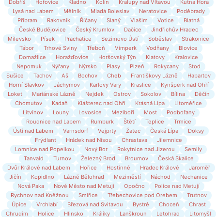
Dobříš
Hořovice
Kladno
Kolín
Kralupy nad Vltavou
Kutná Hora
Lysá nad Labem
Mělník
Mladá Boleslav
Neratovice
Poděbrady
Příbram
Rakovník
Říčany
Slaný
Vlašim
Votice
Blatná
České Budějovice
Český Krumlov
Dačice
Jindřichův Hradec
Milevsko
Písek
Prachatice
Sezimovo Ústí
Soběslav
Strakonice
Tábor
Trhové Sviny
Třeboň
Vimperk
Vodňany
Blovice
Domažlice
Horažďovice
Horšovský Týn
Klatovy
Kralovice
Nepomuk
Nýřany
Nýrsko
Plasy
Plzeň
Rokycany
Stod
Sušice
Tachov
Aš
Bochov
Cheb
Františkovy Lázně
Habartov
Horní Slavkov
Jáchymov
Karlovy Vary
Kraslice
Kynšperk nad Ohří
Loket
Mariánské Lázně
Nejdek
Ostrov
Sokolov
Bílina
Děčín
Chomutov
Kadaň
Klášterec nad Ohří
Krásná Lípa
Litoměřice
Litvínov
Louny
Lovosice
Meziboří
Most
Podbořany
Roudnice nad Labem
Rumburk
Štětí
Teplice
Trmice
Ústí nad Labem
Varnsdorf
Vejprty
Žatec
Česká Lípa
Doksy
Frýdlant
Hrádek nad Nisou
Chrastava
Jilemnice
Lomnice nad Popelkou
Nový Bor
Rokytnice nad Jizerou
Semily
Tanvald
Turnov
Železný Brod
Broumov
Česká Skalice
Dvůr Králové nad Labem
Hořice
Hostinné
Hradec Králové
Jaroměř
Jičín
Kopidlno
Lázně Bělohrad
Meziměstí
Náchod
Nechanice
Nová Paka
Nové Město nad Metují
Opočno
Police nad Metují
Rychnov nad Kněžnou
Smiřice
Třebechovice pod Orebem
Trutnov
Úpice
Vrchlabí
Březová nad Svitavou
Bystré
Choceň
Chrast
Chrudim
Holice
Hlinsko
Králíky
Lanškroun
Letohrad
Litomyšl