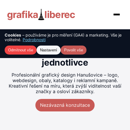
grafika
liberec
Cookies
– používáme je pro měření (GA4) a marketing. Vše je
O nás
Tvorba grafiky Hanušovice
volitelné.
Podrobnosti
– kreativní řešení pro firmy i
Služby
Odmítnout vše
Nastavení
Povolit vše
jednotlivce
Ceník
Profesionální grafický design Hanušovice – logo,
Reference
webdesign, obaly, katalogy i reklamní kampaně.
Kreativní řešení na míru, která zvýší viditelnost vaší
značky a osloví zákazníky.
Blog
Nezávazná konzultace
Kontakt