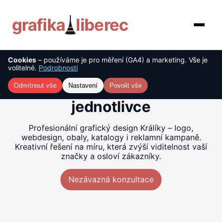
grafika
liberec
Cookies
– používáme je pro měření (GA4) a marketing. Vše je
O nás
Tvorba grafiky Králíky –
volitelné.
Podrobnosti
kreativní řešení pro firmy i
Služby
Odmítnout vše
Nastavení
Povolit vše
jednotlivce
Ceník
Profesionální grafický design Králíky – logo,
Reference
webdesign, obaly, katalogy i reklamní kampaně.
Kreativní řešení na míru, která zvýší viditelnost vaší
značky a osloví zákazníky.
Blog
Nezávazná konzultace
Kontakt