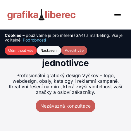
grafika
liberec
Cookies
– používáme je pro měření (GA4) a marketing. Vše je
O nás
Tvorba grafiky Vyškov –
volitelné.
Podrobnosti
kreativní řešení pro firmy i
Služby
Odmítnout vše
Nastavení
Povolit vše
jednotlivce
Ceník
Profesionální grafický design Vyškov – logo,
Reference
webdesign, obaly, katalogy i reklamní kampaně.
Kreativní řešení na míru, která zvýší viditelnost vaší
značky a osloví zákazníky.
Blog
Nezávazná konzultace
Kontakt