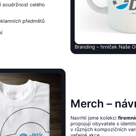
í soudržnost celého
reklamních předmětů
ní
Branding – hrníček Naše 
Merch – návr
Navrhli jsme kolekci
firemní
propojují obyvatele s identi
v různých kompozičních vari
veřejné akce.