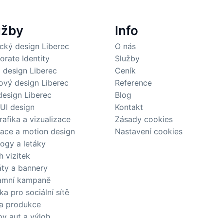
užby
Info
ický design Liberec
O nás
orate Identity
Služby
 design Liberec
Ceník
ový design Liberec
Reference
esign Liberec
Blog
 UI design
Kontakt
rafika a vizualizace
Zásady cookies
ace a motion design
Nastavení cookies
logy a letáky
h vizitek
áty a bannery
amní kampaně
ka pro sociální sítě
 a produkce
py aut a výloh