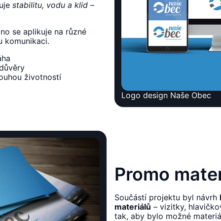
zuje
stabilitu, vodu a klid
–
no se aplikuje na různé
 komunikaci.
áha
 důvěry
ouhou životností
Logo design Naše Obec
Promo mater
Součástí projektu byl návrh
materiálů
– vizitky, hlavičk
tak, aby bylo možné materiá