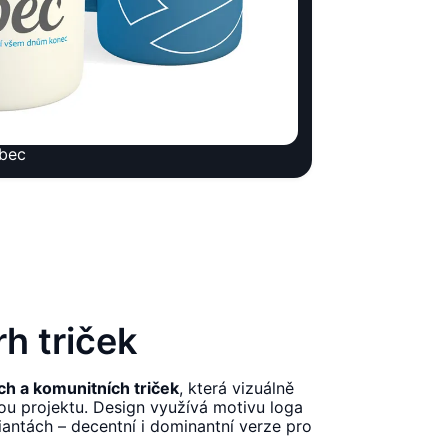
Obec
h triček
ch a komunitních triček
, která vizuálně
tou projektu. Design využívá motivu loga
antách – decentní i dominantní verze pro