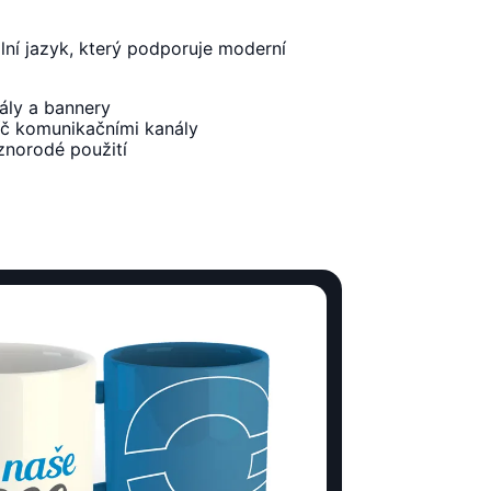
lní jazyk, který podporuje moderní
ály a bannery
íč komunikačními kanály
ůznorodé použití