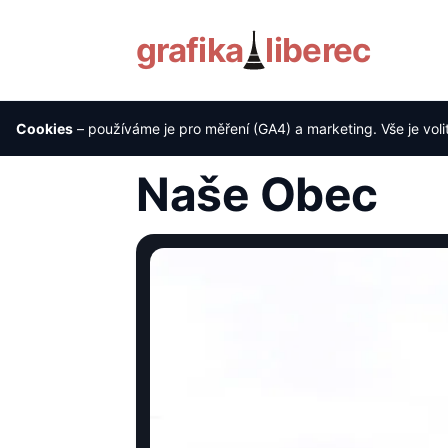
grafika
liberec
Cookies
– používáme je pro měření (GA4) a marketing. Vše je voli
Úvod
›
Reference
›
Naše Obec
Naše Obec