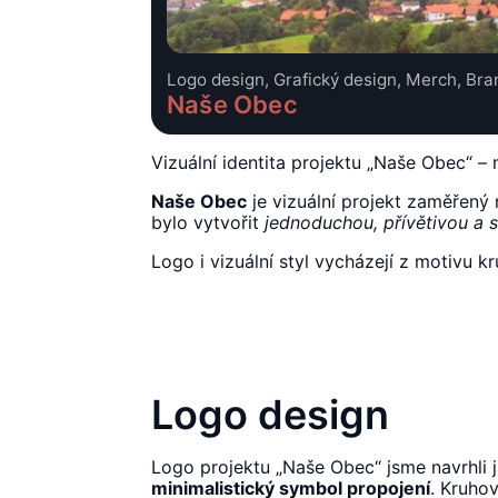
Logo design, Grafický design, Merch, Bra
Naše Obec
Vizuální identita projektu „Naše Obec“ –
Naše Obec
je vizuální projekt zaměřený 
bylo vytvořit
jednoduchou, přívětivou a 
Logo i vizuální styl vycházejí z motivu k
Logo design
Logo projektu „Naše Obec“ jsme navrhli 
minimalistický symbol propojení
. Kruho