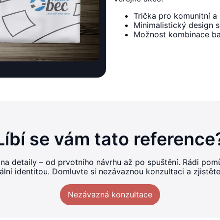
Trička pro komunitní a
Minimalistický design 
Možnost kombinace bar
Líbí se vám tato reference
 na detaily – od prvotního návrhu až po spuštění. Rádi p
ní identitou. Domluvte si nezávaznou konzultaci a zjistět
Nezávazná konzultace