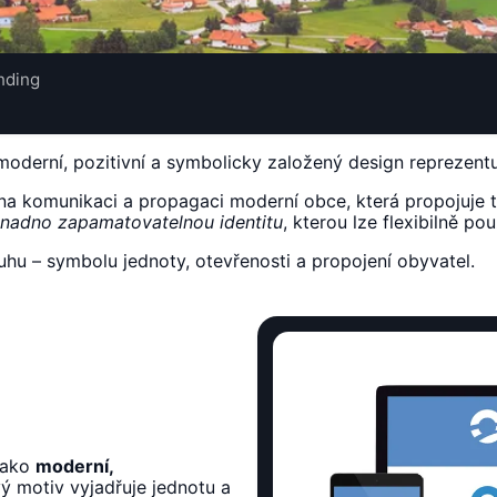
nding
 moderní, pozitivní a symbolicky založený design reprezentu
na komunikaci a propagaci moderní obce, která propojuje tr
snadno zapamatovatelnou identitu
, kterou lze flexibilně pou
ruhu – symbolu jednoty, otevřenosti a propojení obyvatel.
jako
moderní,
vý motiv vyjadřuje jednotu a