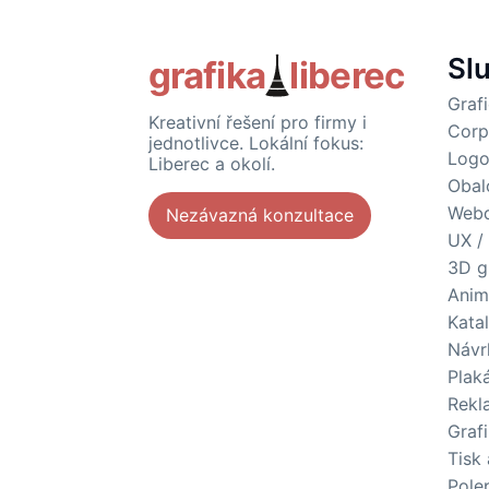
Sl
grafika
liberec
Graf
Kreativní řešení pro firmy i
Corp
jednotlivce. Lokální fokus:
Logo
Liberec a okolí.
Obal
Webd
Nezávazná konzultace
UX /
3D g
Anim
Kata
Návr
Plak
Rekl
Grafi
Tisk
Pole