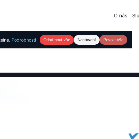
O nás
Sl
telné.
Podrobnosti
Odmítnout vše
Nastavení
Povolit vše