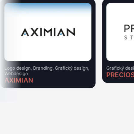
Logo design, Branding, Grafický design,
Grafický des
Webdesign
PRECIO
AXIMIAN