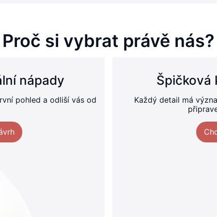
Proč si vybrat právě nás?
nální nápady
Špičková 
vní pohled a odliší vás od
Každý detail má význa
připrave
ávrh
Chc