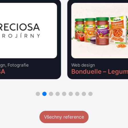
ign, Fotografie
Web design
SA
Bonduelle – Legum
Všechny reference