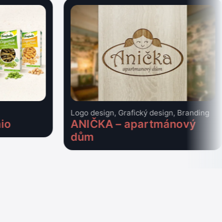
Logo design, Grafický design, Branding
io
ANIČKA – apartmánový
dům