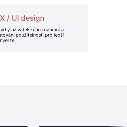
X / UI design
vrhy uživatelského rozhraní a
stování použitelnosti pro lepší
nverze.