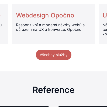
o
Webdesign Opočno
U
u
Responzivní a moderní návrhy webů s
Ná
důrazem na UX a konverze. Opočno
te
ko
Všechny služby
Reference