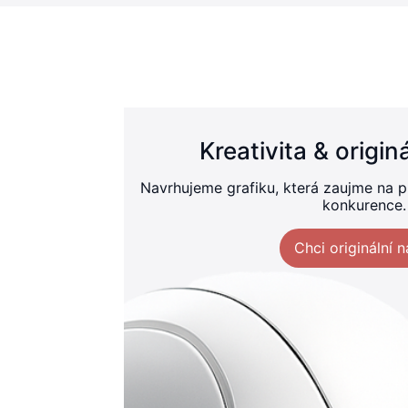
Kreativita & origi
Navrhujeme grafiku, která zaujme na pr
konkurence.
Chci originální n