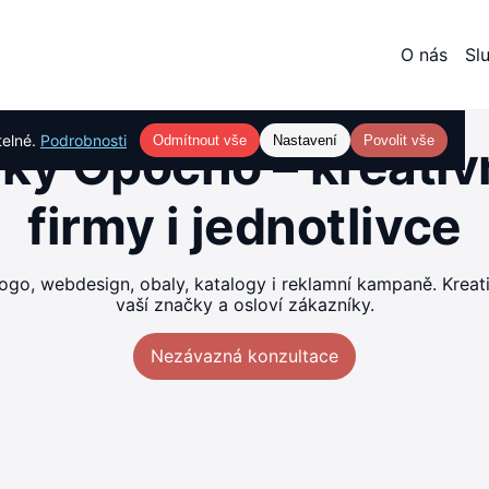
O nás
Sl
telné.
Podrobnosti
Odmítnout vše
Nastavení
Povolit vše
iky Opočno – kreativn
firmy i jednotlivce
ogo, webdesign, obaly, katalogy i reklamní kampaně. Kreativn
vaší značky a osloví zákazníky.
Nezávazná konzultace