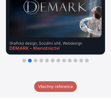
Grafický design, Sociální sítě, Webdesign
DEMARK – Klenotnictví
Všechny reference