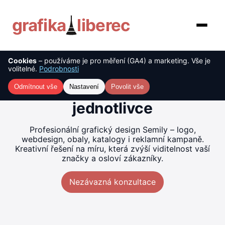
grafika
liberec
Cookies
– používáme je pro měření (GA4) a marketing. Vše je
O nás
Tvorba grafiky Semily –
volitelné.
Podrobnosti
kreativní řešení pro firmy i
Služby
Odmítnout vše
Nastavení
Povolit vše
jednotlivce
Ceník
Profesionální grafický design Semily – logo,
Reference
webdesign, obaly, katalogy i reklamní kampaně.
Kreativní řešení na míru, která zvýší viditelnost vaší
značky a osloví zákazníky.
Blog
Nezávazná konzultace
Kontakt