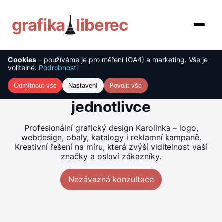
grafika
liberec
Cookies
– používáme je pro měření (GA4) a marketing. Vše je
O nás
Tvorba grafiky Karolinka –
volitelné.
Podrobnosti
kreativní řešení pro firmy i
Služby
Odmítnout vše
Nastavení
Povolit vše
jednotlivce
Ceník
Profesionální grafický design Karolinka – logo,
Reference
webdesign, obaly, katalogy i reklamní kampaně.
Kreativní řešení na míru, která zvýší viditelnost vaší
značky a osloví zákazníky.
Blog
Nezávazná konzultace
Kontakt