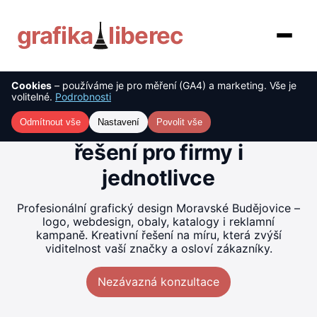
grafika
liberec
Cookies
– používáme je pro měření (GA4) a marketing. Vše je
O nás
Tvorba grafiky Moravské
volitelné.
Podrobnosti
Budějovice – kreativní
Služby
Odmítnout vše
Nastavení
Povolit vše
řešení pro firmy i
Ceník
jednotlivce
Reference
Profesionální grafický design Moravské Budějovice –
logo, webdesign, obaly, katalogy i reklamní
Blog
kampaně. Kreativní řešení na míru, která zvýší
viditelnost vaší značky a osloví zákazníky.
Kontakt
Nezávazná konzultace