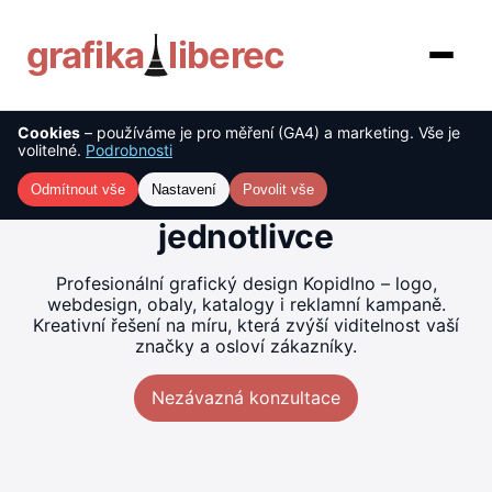
grafika
liberec
Cookies
– používáme je pro měření (GA4) a marketing. Vše je
O nás
Tvorba grafiky Kopidlno –
volitelné.
Podrobnosti
kreativní řešení pro firmy i
Služby
Odmítnout vše
Nastavení
Povolit vše
jednotlivce
Ceník
Profesionální grafický design Kopidlno – logo,
Reference
webdesign, obaly, katalogy i reklamní kampaně.
Kreativní řešení na míru, která zvýší viditelnost vaší
značky a osloví zákazníky.
Blog
Nezávazná konzultace
Kontakt