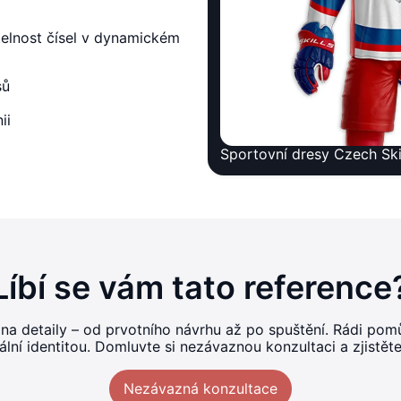
telnost čísel v dynamickém
sů
ii
Sportovní dresy Czech Sk
Líbí se vám tato reference
 na detaily – od prvotního návrhu až po spuštění. Rádi p
ní identitou. Domluvte si nezávaznou konzultaci a zjistět
Nezávazná konzultace