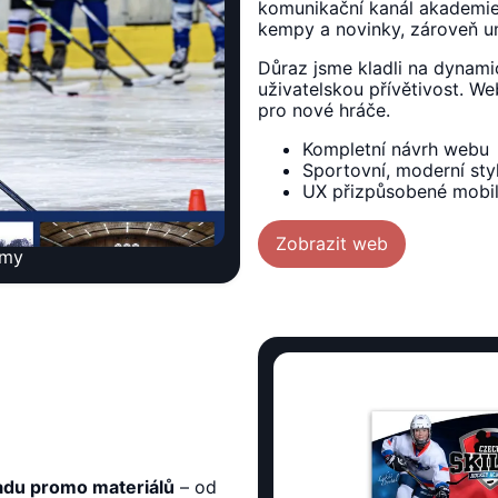
komunikační kanál akademie.
kempy a novinky, zároveň u
Důraz jsme kladli na dynami
uživatelskou přívětivost. W
pro nové hráče.
Kompletní návrh webu
Sportovní, moderní sty
UX přizpůsobené mobil
Zobrazit web
emy
adu promo materiálů
– od