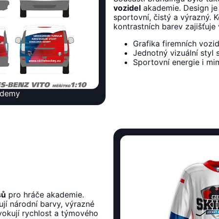
vozidel
akademie. Design je 
sportovní, čistý a výrazný.
kontrastních barev zajišťuje
Grafika firemních vozi
Jednotný vizuální styl
Sportovní energie i mi
ademy
sů
pro hráče akademie.
ují národní barvy, výrazné
 evokují rychlost a týmového