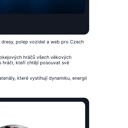
í dresy, polep vozidel a web pro Czech
hokejových hráčů všech věkových
hráči, kteří chtějí posouvat své
riály, které vystihují dynamiku, energii