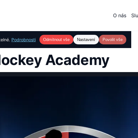
O nás
Sl
telné.
Podrobnosti
Odmítnout vše
Nastavení
Povolit vše
ademy
 Hockey Academy