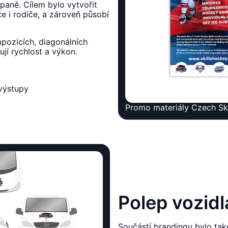
paně. Cílem bylo vytvořit
če i rodiče, a zároveň působí
pozicích, diagonálních
ují rychlost a výkon.
 výstupy
Promo materiály Czech Sk
Polep vozidl
Součástí brandingu bylo tak