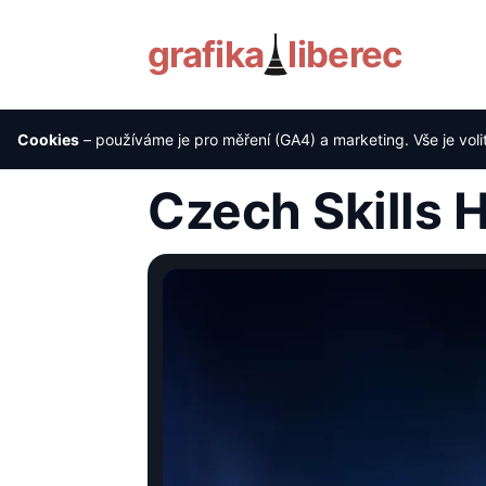
grafika
liberec
Cookies
– používáme je pro měření (GA4) a marketing. Vše je voli
Úvod
›
Reference
›
Czech Skills Hockey Ac
Czech Skills