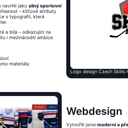
 navrhli jako
silný sportovní
přesnost – klíčové atributy
 s typografií, která
ter.
 a bílá – odkazující na
itu i mezinárodní ambice
loví
romo materiály
Logo design Czech Skill
Webdesign
Vytvořili jsme
moderní a př