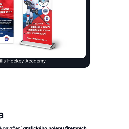
ills Hockey Academy
a
é navržení
grafického polepu firemních