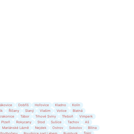
ákovice
Dobříš
Hořovice
Kladno
Kolín
ík
Říčany
Slaný
Vlašim
Votice
Blatná
trakonice
Tábor
Trhové Sviny
Třeboň
Vimperk
Plzeň
Rokycany
Stod
Sušice
Tachov
Aš
Mariánské Lázně
Nejdek
Ostrov
Sokolov
Bílina
Podbořany
Roudnice nad Labem
Rumburk
Štětí