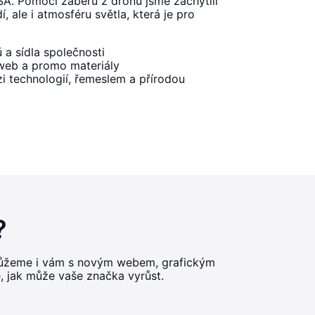
. Pomocí záběrů z dronu jsme zachytili
í, ale i atmosféru světla, která je pro
a sídla společnosti
 web a promo materiály
i technologií, řemeslem a přírodou
?
omůžeme i vám s novým webem, grafickým
e, jak může vaše značka vyrůst.