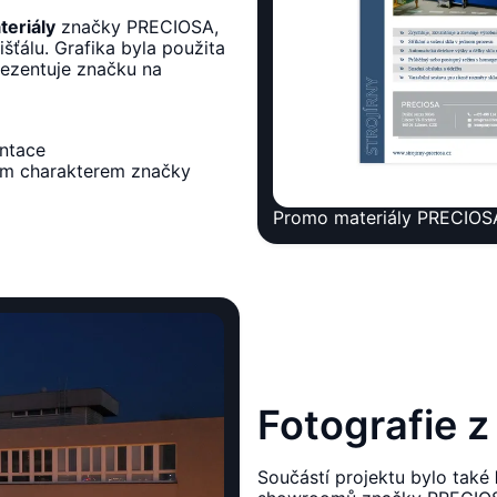
eriály
značky PRECIOSA,
išťálu. Grafika byla použita
prezentuje značku na
entace
vým charakterem značky
Promo materiály PRECIOS
Fotografie z
Součástí projektu bylo také