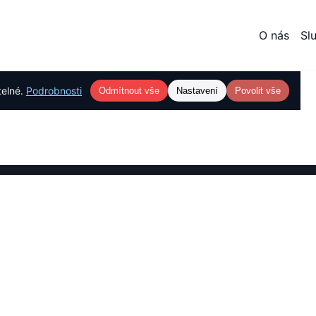
O nás
Sl
telné.
Podrobnosti
Odmítnout vše
Nastavení
Povolit vše