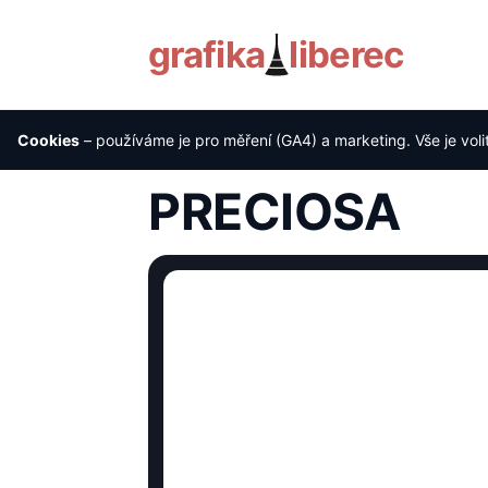
grafika
liberec
Cookies
– používáme je pro měření (GA4) a marketing. Vše je voli
Úvod
›
Reference
›
PRECIOSA
PRECIOSA