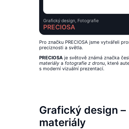
Grafický design, Fotografie
PRECIOSA
Pro značku PRECIOSA jsme vytvářeli promo 
preciznosti a světla.
PRECIOSA
je světově známá značka českéh
materiály
a
fotografie z dronu
, které aut
s moderní vizuální prezentací.
Grafický design –
materiály