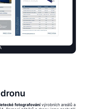
A
 dronu
letecké fotografování
výrobních areálů a