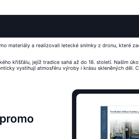
materiály a realizovali letecké snímky z dronu, které zachy
o křišťálu, jejíž tradice sahá až do 18. století. Naším úk
enticky vystihují atmosféru výroby i krásu skleněných děl.
 promo