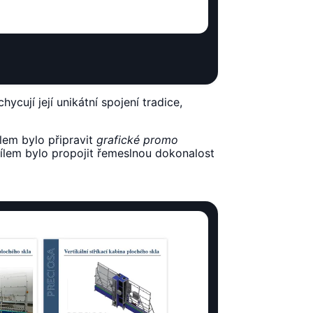
cují její unikátní spojení tradice,
olem bylo připravit
grafické promo
 Cílem bylo propojit řemeslnou dokonalost