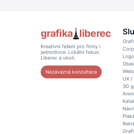
Sl
grafika
liberec
Graf
Kreativní řešení pro firmy i
Corp
jednotlivce. Lokální fokus:
Logo
Liberec a okolí.
Obal
Webd
Nezávazná konzultace
UX /
3D g
Anim
Kata
Návr
Plak
Rekl
Grafi