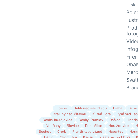
Tisk
Pole
Ilust
Prod
fotog
Vide
Infog
Fire
Obal
Merc
Svat
Bran
Liberec
Jablonec nad Nisou
Praha
Bene
Kralupy nad Vltavou
Kutná Hora
Lysá nad La
České Budějovice
Český Krumlov
Dačice
Jindři
Vodňany
Blovice
Domažlice
Horažďovice
H
Bochov
Cheb
Františkovy Lázně
Habartov
Horní
Děčín
Chomutov
Kadaň
Klášterec nad Ohří
K