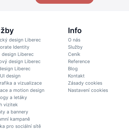
užby
Info
ický design Liberec
O nás
orate Identity
Služby
 design Liberec
Ceník
ový design Liberec
Reference
esign Liberec
Blog
 UI design
Kontakt
rafika a vizualizace
Zásady cookies
ace a motion design
Nastavení cookies
logy a letáky
h vizitek
áty a bannery
amní kampaně
ka pro sociální sítě