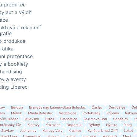
 a produkce
py aut a výloh
race
uktová a reklamní
rafie
o produkce
rafika
mní prezentace
y a booklety
handising
by a eventy
ding Liberec
šov
Beroun
Brandýs nad Labem-Stará Boleslav
Čáslav
Černošice
Čel
bem
Mělník
Mladá Boleslav
Neratovice
Poděbrady
Příbram
Rakovn
chův Hradec
Milevsko
Písek
Prachatice
Sezimovo Ústí
Soběslav
S
oršovský Týn
Klatovy
Kralovice
Nepomuk
Nýřany
Nýrsko
Plasy
 Slavkov
Jáchymov
Karlovy Vary
Kraslice
Kynšperk nad Ohří
Loket
rásná Lípa
Litoměřice
Litvínov
Louny
Lovosice
Meziboří
Most