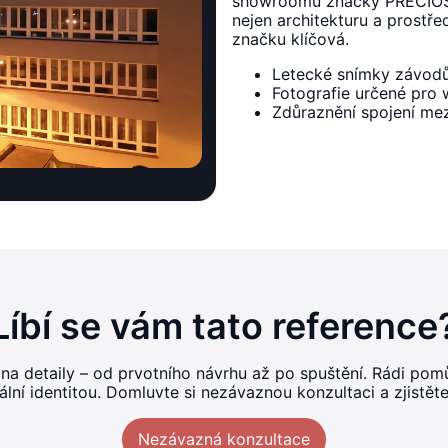
showroomů značky PRECIOSA
nejen architekturu a prostřed
značku klíčová.
Letecké snímky závodů 
Fotografie určené pro
Zdůraznění spojení mez
Líbí se vám tato reference
 na detaily – od prvotního návrhu až po spuštění. Rádi p
ní identitou. Domluvte si nezávaznou konzultaci a zjistět
Nezávazná konzultace